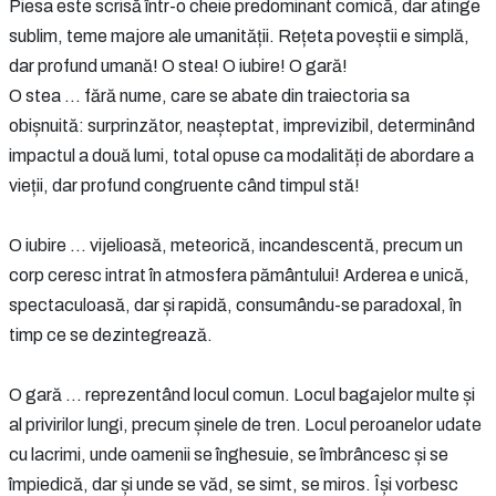
Piesa este scrisă într-o cheie predominant comică, dar atinge
sublim, teme majore ale umanității. Rețeta poveștii e simplă,
dar profund umană! O stea! O iubire! O gară!
O stea … fără nume, care se abate din traiectoria sa
obișnuită: surprinzător, neașteptat, imprevizibil, determinând
impactul a două lumi, total opuse ca modalități de abordare a
vieții, dar profund congruente când timpul stă!
O iubire ... vijelioasă, meteorică, incandescentă, precum un
corp ceresc intrat în atmosfera pământului! Arderea e unică,
spectaculoasă, dar și rapidă, consumându-se paradoxal, în
timp ce se dezintegrează.
O gară ... reprezentând locul comun. Locul bagajelor multe și
al privirilor lungi, precum șinele de tren. Locul peroanelor udate
cu lacrimi, unde oamenii se înghesuie, se îmbrâncesc și se
împiedică, dar și unde se văd, se simt, se miros. Își vorbesc