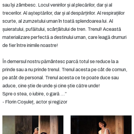
sau își zâmbesc. Locul venirilor și al plecărilor, dar și al
trecerilor. Al așteptărilor, dar și al despărțirilor. Al respirațiilor
scurte, al zumzetului uman în toată splendoarea lui. Al
șuieratului, pufăitului, scârțâitului de tren. Trenul! Această
materializare perfectă a destinului uman, care leagă drumuri
de fier între inimile noastre!
În demersul nostru pământesc parcă totul se reduce la a
prinde sau a nu prinde trenul. Trenul acesta pe cât de comun,
pe atât de personal. Trenul acesta ce te poate duce sau
aduce, cine știe de unde și cine știe către unde!
Spre o stea, o iubire, o gară ...”
- Florin Coșuleț, actor și regizor