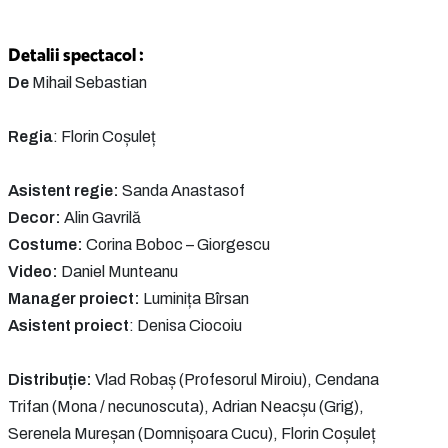
Detalii spectacol :
De
Mihail Sebastian
Regia
: Florin Coșuleț
Asistent regie:
Sanda Anastasof
Decor:
Alin Gavrilă
Costume:
Corina Boboc – Giorgescu
Video:
Daniel Munteanu
Manager proiect:
Luminița Bîrsan
Asistent proiect
: Denisa Ciocoiu
Distribuție:
Vlad Robaș (Profesorul Miroiu), Cendana
Trifan (Mona / necunoscuta), Adrian Neacșu (Grig),
Serenela Mureșan (Domnișoara Cucu), Florin Coșuleț