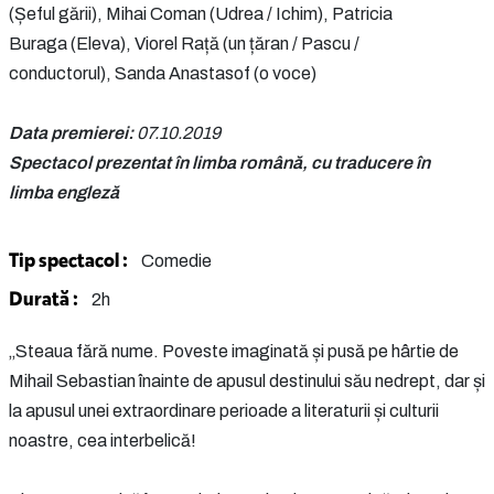
(Șeful gării), Mihai Coman (Udrea / Ichim), Patricia
Buraga (Eleva), Viorel Rață (un țăran / Pascu /
conductorul), Sanda Anastasof (o voce)
Data premierei:
07.10.2019
Spectacol prezentat în limba română, cu traducere în
limba engleză
Tip spectacol :
Comedie
Durată :
2h
„Steaua fără nume. Poveste imaginată și pusă pe hârtie de
Mihail Sebastian înainte de apusul destinului său nedrept, dar și
la apusul unei extraordinare perioade a literaturii și culturii
noastre, cea interbelică!