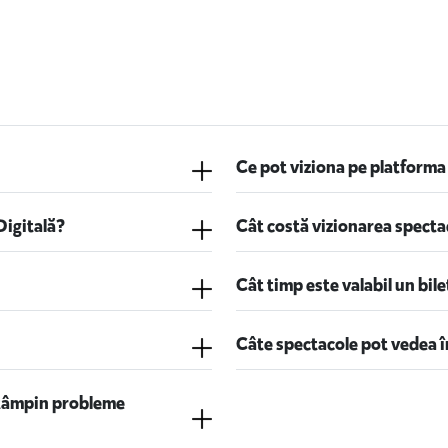
Ce pot viziona pe platforma
Digitală?
Cât costă vizionarea specta
Cât timp este valabil un bile
Câte spectacole pot vedea 
ntâmpin probleme