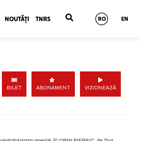
NOUTĂȚI
TNRS
RO
EN
BILET
ABONAMENT
VIZIONEAZĂ
cu invitatul nostru special, FLORIN PIERSIC, de Ziua