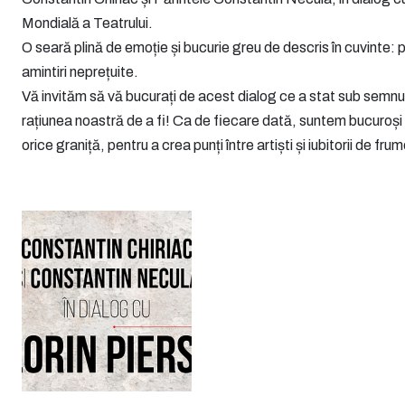
Mondială a Teatrului.
O seară plină de emoție și bucurie greu de descris în cuvinte:
amintiri neprețuite.
Vă invităm să vă bucurați de acest dialog ce a stat sub semnul t
rațiunea noastră de a fi! Ca de fiecare dată, suntem bucuroș
orice graniță, pentru a crea punți între artiști și iubitorii de fru