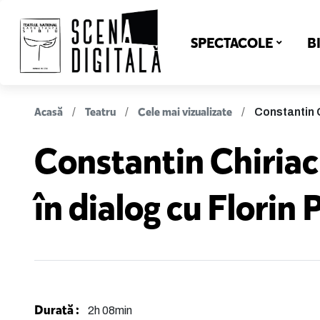
SPECTACOLE
B
Acasă
Teatru
Cele mai vizualizate
Constantin C
Constantin Chiriac
în dialog cu Florin 
Durată :
2h 08min