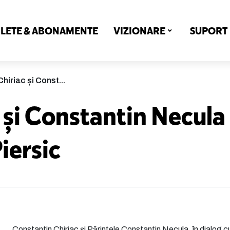
ILETE & ABONAMENTE
VIZIONARE
SUPORT
hiriac și Const...
 și Constantin Necula
Piersic
Constantin Chiriac și Părintele Constantin Necula, în dialog 